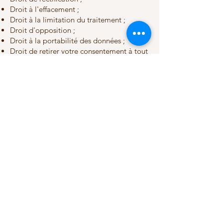
Droit à l'effacement ;
Droit à la limitation du traitement ;
Droit d'opposition ;
Droit à la portabilité des données ;
Droit de retirer votre consentement à tout
moment lorsque le traitement repose sur
celui-ci.
Toute demande peut être adressée à :
femiya.asbl@gmail.com
Nous répondrons dans les délais prévus
par la législation applicable.
9. Réclamation
Si vous estimez que vos droits ne sont pas
respectés, vous pouvez introduire une
réclamation auprès de l'Autorité de
protection des données (APD).
Autorité de protection des données
Rue de la Presse 35
1000 Bruxelles
Belgique